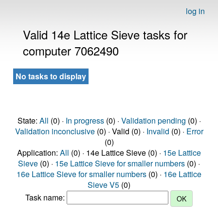
log in
Valid 14e Lattice Sieve tasks for
computer 7062490
No tasks to display
State:
All
(0) ·
In progress
(0) ·
Validation pending
(0) ·
Validation inconclusive
(0) · Valid (0) ·
Invalid
(0) ·
Error
(0)
Application:
All
(0) · 14e Lattice Sieve (0) ·
15e Lattice
Sieve
(0) ·
15e Lattice Sieve for smaller numbers
(0) ·
16e Lattice Sieve for smaller numbers
(0) ·
16e Lattice
Sieve V5
(0)
Task name: