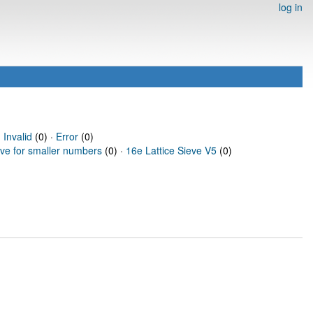
log in
·
Invalid
(0) ·
Error
(0)
eve for smaller numbers
(0) ·
16e Lattice Sieve V5
(0)