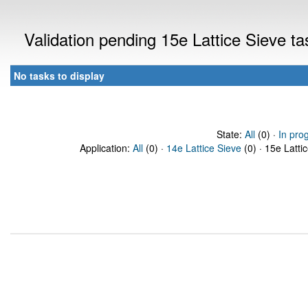
Validation pending 15e Lattice Sieve t
No tasks to display
State:
All
(0) ·
In pro
Application:
All
(0) ·
14e Lattice Sieve
(0) · 15e Latti