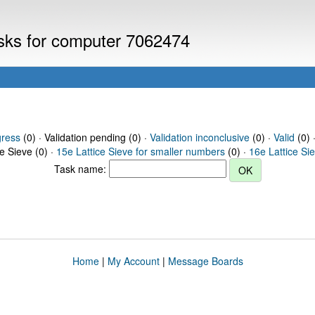
asks for computer 7062474
gress
(0) · Validation pending (0) ·
Validation inconclusive
(0) ·
Valid
(0) 
ce Sieve (0) ·
15e Lattice Sieve for smaller numbers
(0) ·
16e Lattice Si
Task name:
Home
|
My Account
|
Message Boards