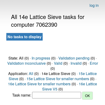
log in
All 14e Lattice Sieve tasks for
computer 7062390
No tasks to display
State: All (0) ·
In progress
(0) ·
Validation pending
(0) ·
Validation inconclusive
(0) ·
Valid
(0) ·
Invalid
(0) ·
Error
(0)
Application:
All
(0) · 14e Lattice Sieve (0) ·
15e Lattice
Sieve
(0) ·
15e Lattice Sieve for smaller numbers
(0) ·
16e Lattice Sieve for smaller numbers
(0) ·
16e Lattice
Sieve V5
(0)
Task name: