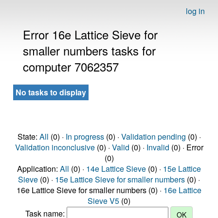
log in
Error 16e Lattice Sieve for
smaller numbers tasks for
computer 7062357
No tasks to display
State:
All
(0) ·
In progress
(0) ·
Validation pending
(0) ·
Validation inconclusive
(0) ·
Valid
(0) ·
Invalid
(0) · Error
(0)
Application:
All
(0) ·
14e Lattice Sieve
(0) ·
15e Lattice
Sieve
(0) ·
15e Lattice Sieve for smaller numbers
(0) ·
16e Lattice Sieve for smaller numbers (0) ·
16e Lattice
Sieve V5
(0)
Task name: