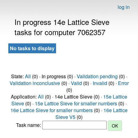
log in
In progress 14e Lattice Sieve
tasks for computer 7062357
No tasks to display
State:
All
(0) · In progress (0) ·
Validation pending
(0) ·
Validation inconclusive
(0) ·
Valid
(0) ·
Invalid
(0) ·
Error
(0)
Application:
All
(0) · 14e Lattice Sieve (0) ·
15e Lattice
Sieve
(0) ·
15e Lattice Sieve for smaller numbers
(0) ·
16e Lattice Sieve for smaller numbers
(0) ·
16e Lattice
Sieve V5
(0)
Task name: