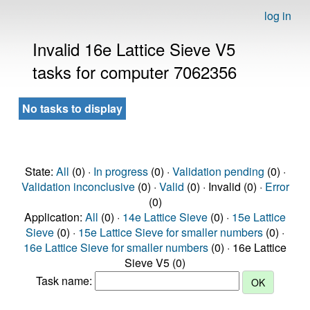
log in
Invalid 16e Lattice Sieve V5
tasks for computer 7062356
No tasks to display
State:
All
(0) ·
In progress
(0) ·
Validation pending
(0) ·
Validation inconclusive
(0) ·
Valid
(0) · Invalid (0) ·
Error
(0)
Application:
All
(0) ·
14e Lattice Sieve
(0) ·
15e Lattice
Sieve
(0) ·
15e Lattice Sieve for smaller numbers
(0) ·
16e Lattice Sieve for smaller numbers
(0) · 16e Lattice
Sieve V5 (0)
Task name: