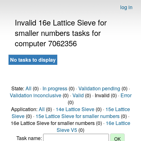
log in
Invalid 16e Lattice Sieve for
smaller numbers tasks for
computer 7062356
No tasks to display
State:
All
(0) ·
In progress
(0) ·
Validation pending
(0) ·
Validation inconclusive
(0) ·
Valid
(0) · Invalid (0) ·
Error
(0)
Application:
All
(0) ·
14e Lattice Sieve
(0) ·
15e Lattice
Sieve
(0) ·
15e Lattice Sieve for smaller numbers
(0) ·
16e Lattice Sieve for smaller numbers (0) ·
16e Lattice
Sieve V5
(0)
Task name: