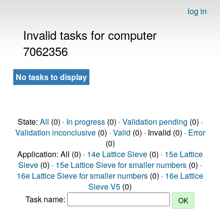
log in
Invalid tasks for computer
7062356
No tasks to display
State:
All
(0) ·
In progress
(0) ·
Validation pending
(0) ·
Validation inconclusive
(0) ·
Valid
(0) · Invalid (0) ·
Error
(0)
Application: All (0) ·
14e Lattice Sieve
(0) ·
15e Lattice
Sieve
(0) ·
15e Lattice Sieve for smaller numbers
(0) ·
16e Lattice Sieve for smaller numbers
(0) ·
16e Lattice
Sieve V5
(0)
Task name: