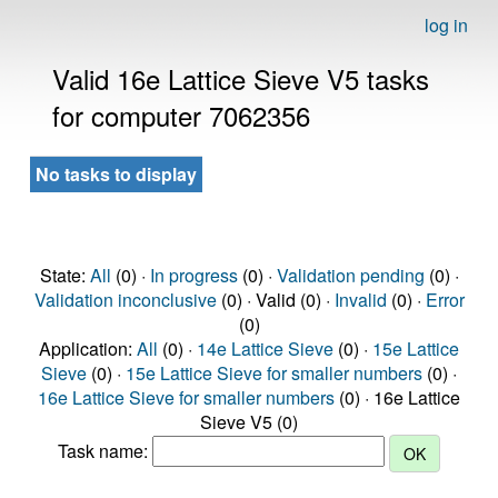
log in
Valid 16e Lattice Sieve V5 tasks
for computer 7062356
No tasks to display
State:
All
(0) ·
In progress
(0) ·
Validation pending
(0) ·
Validation inconclusive
(0) · Valid (0) ·
Invalid
(0) ·
Error
(0)
Application:
All
(0) ·
14e Lattice Sieve
(0) ·
15e Lattice
Sieve
(0) ·
15e Lattice Sieve for smaller numbers
(0) ·
16e Lattice Sieve for smaller numbers
(0) · 16e Lattice
Sieve V5 (0)
Task name: