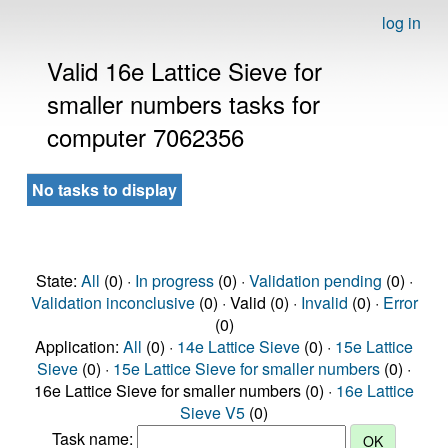
log in
Valid 16e Lattice Sieve for
smaller numbers tasks for
computer 7062356
No tasks to display
State:
All
(0) ·
In progress
(0) ·
Validation pending
(0) ·
Validation inconclusive
(0) · Valid (0) ·
Invalid
(0) ·
Error
(0)
Application:
All
(0) ·
14e Lattice Sieve
(0) ·
15e Lattice
Sieve
(0) ·
15e Lattice Sieve for smaller numbers
(0) ·
16e Lattice Sieve for smaller numbers (0) ·
16e Lattice
Sieve V5
(0)
Task name: