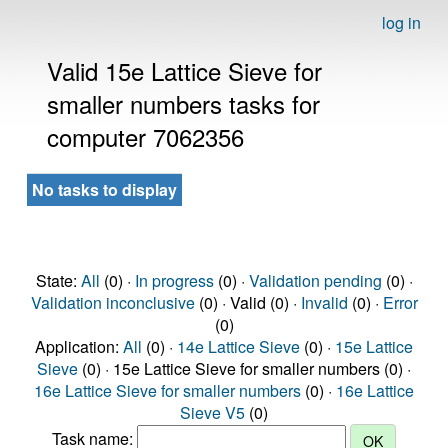
log in
Valid 15e Lattice Sieve for
smaller numbers tasks for
computer 7062356
No tasks to display
State:
All
(0) ·
In progress
(0) ·
Validation pending
(0) ·
Validation inconclusive
(0) · Valid (0) ·
Invalid
(0) ·
Error
(0)
Application:
All
(0) ·
14e Lattice Sieve
(0) ·
15e Lattice
Sieve
(0) · 15e Lattice Sieve for smaller numbers (0) ·
16e Lattice Sieve for smaller numbers
(0) ·
16e Lattice
Sieve V5
(0)
Task name: