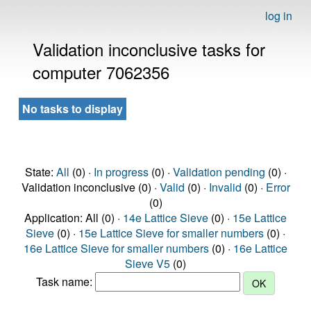
log in
Validation inconclusive tasks for
computer 7062356
No tasks to display
State:
All
(0) ·
In progress
(0) ·
Validation pending
(0) ·
Validation inconclusive (0) ·
Valid
(0) ·
Invalid
(0) ·
Error
(0)
Application: All (0) ·
14e Lattice Sieve
(0) ·
15e Lattice
Sieve
(0) ·
15e Lattice Sieve for smaller numbers
(0) ·
16e Lattice Sieve for smaller numbers
(0) ·
16e Lattice
Sieve V5
(0)
Task name: