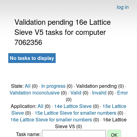
log in
Validation pending 16e Lattice
Sieve V5 tasks for computer
7062356
No tasks to display
State:
All
(0) ·
In progress
(0) · Validation pending (0) ·
Validation inconclusive
(0) ·
Valid
(0) ·
Invalid
(0) ·
Error
(0)
Application:
All
(0) ·
14e Lattice Sieve
(0) ·
15e Lattice
Sieve
(0) ·
15e Lattice Sieve for smaller numbers
(0) ·
16e Lattice Sieve for smaller numbers
(0) · 16e Lattice
Sieve V5 (0)
Task name: