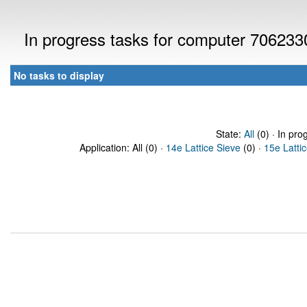
In progress tasks for computer 706233
No tasks to display
State:
All
(0) · In pro
Application: All (0) ·
14e Lattice Sieve
(0) ·
15e Latti