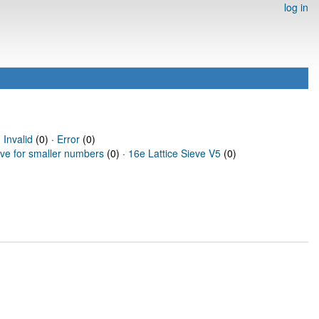
log in
·
Invalid
(0) ·
Error
(0)
eve for smaller numbers
(0) ·
16e Lattice Sieve V5
(0)