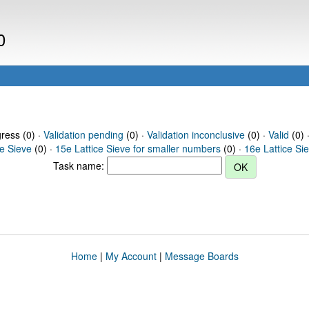
0
gress (0) ·
Validation pending
(0) ·
Validation inconclusive
(0) ·
Valid
(0) 
ce Sieve
(0) ·
15e Lattice Sieve for smaller numbers
(0) ·
16e Lattice Si
Task name:
Home
|
My Account
|
Message Boards