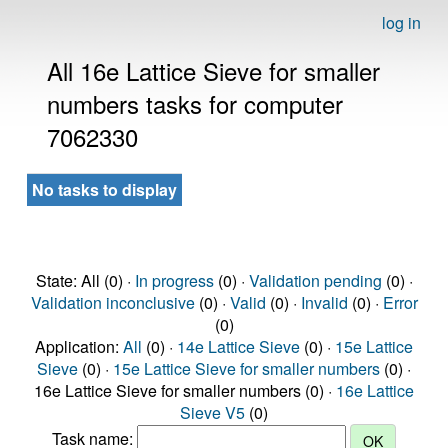
log in
All 16e Lattice Sieve for smaller
numbers tasks for computer
7062330
No tasks to display
State: All (0) ·
In progress
(0) ·
Validation pending
(0) ·
Validation inconclusive
(0) ·
Valid
(0) ·
Invalid
(0) ·
Error
(0)
Application:
All
(0) ·
14e Lattice Sieve
(0) ·
15e Lattice
Sieve
(0) ·
15e Lattice Sieve for smaller numbers
(0) ·
16e Lattice Sieve for smaller numbers (0) ·
16e Lattice
Sieve V5
(0)
Task name: