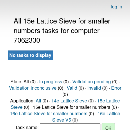
log in
All 15e Lattice Sieve for smaller
numbers tasks for computer
7062330
No tasks to display
State: All (0) ·
In progress
(0) ·
Validation pending
(0) ·
Validation inconclusive
(0) ·
Valid
(0) ·
Invalid
(0) ·
Error
(0)
Application:
All
(0) ·
14e Lattice Sieve
(0) ·
15e Lattice
Sieve
(0) · 15e Lattice Sieve for smaller numbers (0) ·
16e Lattice Sieve for smaller numbers
(0) ·
16e Lattice
Sieve V5
(0)
Task name: