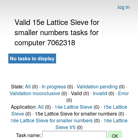
log in
Valid 15e Lattice Sieve for
smaller numbers tasks for
computer 7062318
No tasks to display
State:
All
(0) ·
In progress
(0) ·
Validation pending
(0) ·
Validation inconclusive
(0) · Valid (0) ·
Invalid
(0) ·
Error
(0)
Application:
All
(0) ·
14e Lattice Sieve
(0) ·
15e Lattice
Sieve
(0) · 15e Lattice Sieve for smaller numbers (0) ·
16e Lattice Sieve for smaller numbers
(0) ·
16e Lattice
Sieve V5
(0)
Task name: