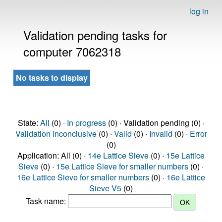
log in
Validation pending tasks for
computer 7062318
No tasks to display
State:
All
(0) ·
In progress
(0) · Validation pending (0) ·
Validation inconclusive
(0) ·
Valid
(0) ·
Invalid
(0) ·
Error
(0)
Application: All (0) ·
14e Lattice Sieve
(0) ·
15e Lattice
Sieve
(0) ·
15e Lattice Sieve for smaller numbers
(0) ·
16e Lattice Sieve for smaller numbers
(0) ·
16e Lattice
Sieve V5
(0)
Task name: