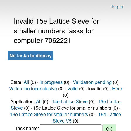
log in
Invalid 15e Lattice Sieve for
smaller numbers tasks for
computer 7062221
No tasks to display
State:
All
(0) ·
In progress
(0) ·
Validation pending
(0) ·
Validation inconclusive
(0) ·
Valid
(0) · Invalid (0) ·
Error
(0)
Application:
All
(0) ·
14e Lattice Sieve
(0) ·
15e Lattice
Sieve
(0) · 15e Lattice Sieve for smaller numbers (0) ·
16e Lattice Sieve for smaller numbers
(0) ·
16e Lattice
Sieve V5
(0)
Task name: