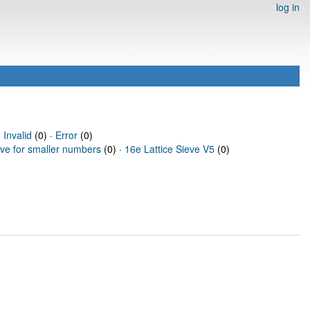
log in
·
Invalid
(0) ·
Error
(0)
eve for smaller numbers
(0) ·
16e Lattice Sieve V5
(0)