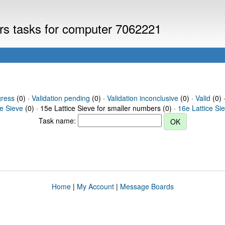
ers tasks for computer 7062221
gress
(0) ·
Validation pending
(0) ·
Validation inconclusive
(0) ·
Valid
(0) 
ce Sieve
(0) · 15e Lattice Sieve for smaller numbers (0) ·
16e Lattice Si
Task name:
Home
|
My Account
|
Message Boards