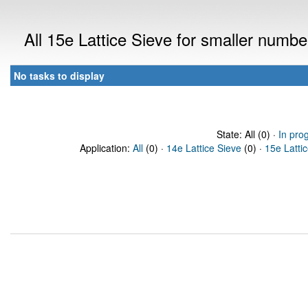
All 15e Lattice Sieve for smaller numb
No tasks to display
State: All (0) ·
In pro
Application:
All
(0) ·
14e Lattice Sieve
(0) ·
15e Latti