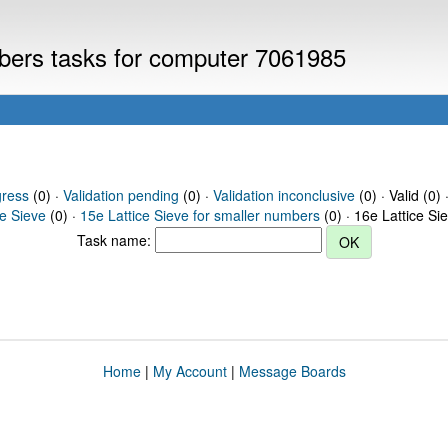
mbers tasks for computer 7061985
gress
(0) ·
Validation pending
(0) ·
Validation inconclusive
(0) · Valid (0) 
ce Sieve
(0) ·
15e Lattice Sieve for smaller numbers
(0) · 16e Lattice Si
Task name:
Home
|
My Account
|
Message Boards