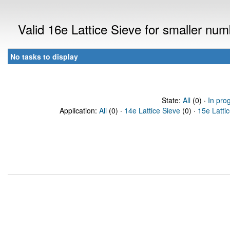
Valid 16e Lattice Sieve for smaller nu
No tasks to display
State:
All
(0) ·
In pro
Application:
All
(0) ·
14e Lattice Sieve
(0) ·
15e Latti