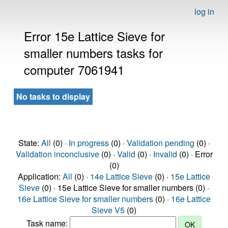
log in
Error 15e Lattice Sieve for
smaller numbers tasks for
computer 7061941
No tasks to display
State:
All
(0) ·
In progress
(0) ·
Validation pending
(0) ·
Validation inconclusive
(0) ·
Valid
(0) ·
Invalid
(0) · Error
(0)
Application:
All
(0) ·
14e Lattice Sieve
(0) ·
15e Lattice
Sieve
(0) · 15e Lattice Sieve for smaller numbers (0) ·
16e Lattice Sieve for smaller numbers
(0) ·
16e Lattice
Sieve V5
(0)
Task name: