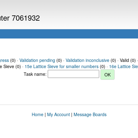
uter 7061932
gress
(0) ·
Validation pending
(0) ·
Validation inconclusive
(0) · Valid (0) 
ce Sieve (0) ·
15e Lattice Sieve for smaller numbers
(0) ·
16e Lattice Si
Task name:
Home
|
My Account
|
Message Boards