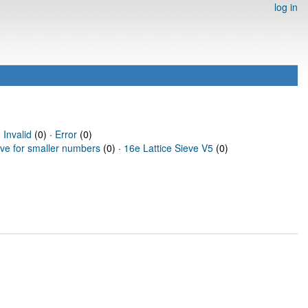
log in
·
Invalid
(0) ·
Error
(0)
eve for smaller numbers
(0) ·
16e Lattice Sieve V5
(0)