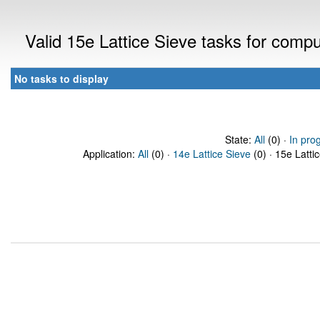
Valid 15e Lattice Sieve tasks for comp
No tasks to display
State:
All
(0) ·
In pro
Application:
All
(0) ·
14e Lattice Sieve
(0) · 15e Latti