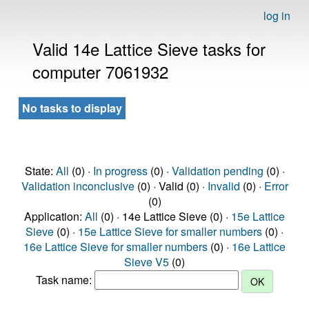
log in
Valid 14e Lattice Sieve tasks for
computer 7061932
No tasks to display
State:
All
(0) ·
In progress
(0) ·
Validation pending
(0) ·
Validation inconclusive
(0) · Valid (0) ·
Invalid
(0) ·
Error
(0)
Application:
All
(0) · 14e Lattice Sieve (0) ·
15e Lattice
Sieve
(0) ·
15e Lattice Sieve for smaller numbers
(0) ·
16e Lattice Sieve for smaller numbers
(0) ·
16e Lattice
Sieve V5
(0)
Task name: