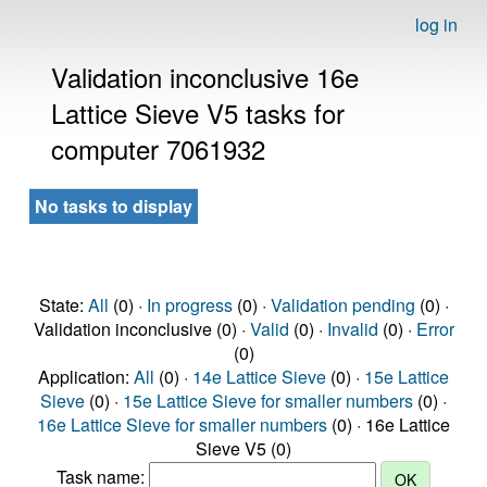
log in
Validation inconclusive 16e
Lattice Sieve V5 tasks for
computer 7061932
No tasks to display
State:
All
(0) ·
In progress
(0) ·
Validation pending
(0) ·
Validation inconclusive (0) ·
Valid
(0) ·
Invalid
(0) ·
Error
(0)
Application:
All
(0) ·
14e Lattice Sieve
(0) ·
15e Lattice
Sieve
(0) ·
15e Lattice Sieve for smaller numbers
(0) ·
16e Lattice Sieve for smaller numbers
(0) · 16e Lattice
Sieve V5 (0)
Task name: