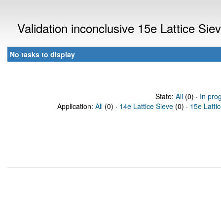
Validation inconclusive 15e Lattice Si
No tasks to display
State:
All
(0) ·
In pro
Application:
All
(0) ·
14e Lattice Sieve
(0) ·
15e Latti