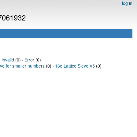
log in
 7061932
·
Invalid
(0) ·
Error
(0)
eve for smaller numbers
(0) ·
16e Lattice Sieve V5
(0)