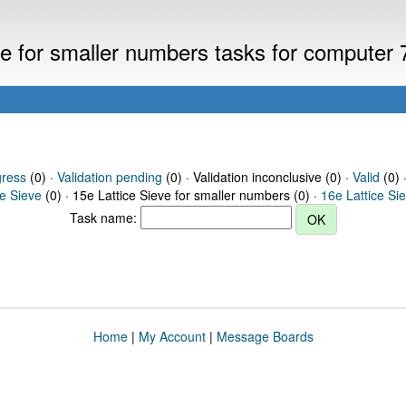
eve for smaller numbers tasks for computer
gress
(0) ·
Validation pending
(0) · Validation inconclusive (0) ·
Valid
(0) 
ce Sieve
(0) · 15e Lattice Sieve for smaller numbers (0) ·
16e Lattice Si
Task name:
Home
|
My Account
|
Message Boards