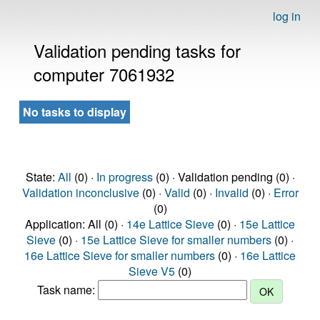
log in
Validation pending tasks for
computer 7061932
No tasks to display
State:
All
(0) ·
In progress
(0) · Validation pending (0) ·
Validation inconclusive
(0) ·
Valid
(0) ·
Invalid
(0) ·
Error
(0)
Application: All (0) ·
14e Lattice Sieve
(0) ·
15e Lattice
Sieve
(0) ·
15e Lattice Sieve for smaller numbers
(0) ·
16e Lattice Sieve for smaller numbers
(0) ·
16e Lattice
Sieve V5
(0)
Task name: