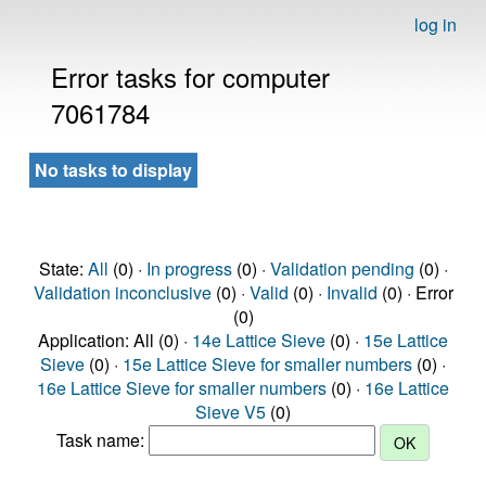
log in
Error tasks for computer
7061784
No tasks to display
State:
All
(0) ·
In progress
(0) ·
Validation pending
(0) ·
Validation inconclusive
(0) ·
Valid
(0) ·
Invalid
(0) · Error
(0)
Application: All (0) ·
14e Lattice Sieve
(0) ·
15e Lattice
Sieve
(0) ·
15e Lattice Sieve for smaller numbers
(0) ·
16e Lattice Sieve for smaller numbers
(0) ·
16e Lattice
Sieve V5
(0)
Task name: