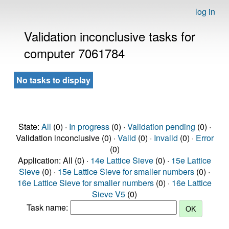
log in
Validation inconclusive tasks for
computer 7061784
No tasks to display
State:
All
(0) ·
In progress
(0) ·
Validation pending
(0) ·
Validation inconclusive (0) ·
Valid
(0) ·
Invalid
(0) ·
Error
(0)
Application: All (0) ·
14e Lattice Sieve
(0) ·
15e Lattice
Sieve
(0) ·
15e Lattice Sieve for smaller numbers
(0) ·
16e Lattice Sieve for smaller numbers
(0) ·
16e Lattice
Sieve V5
(0)
Task name: