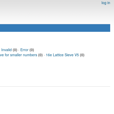
log in
·
Invalid
(0) ·
Error
(0)
eve for smaller numbers
(0) ·
16e Lattice Sieve V5
(0)