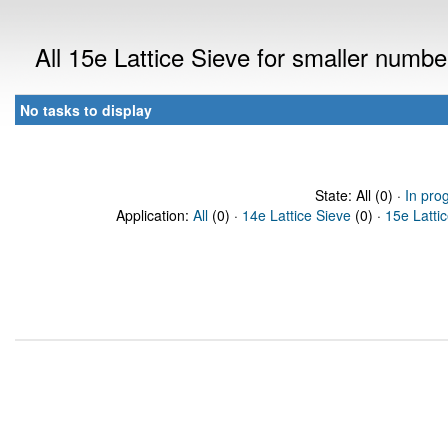
All 15e Lattice Sieve for smaller numb
No tasks to display
State: All (0) ·
In pro
Application:
All
(0) ·
14e Lattice Sieve
(0) ·
15e Latti