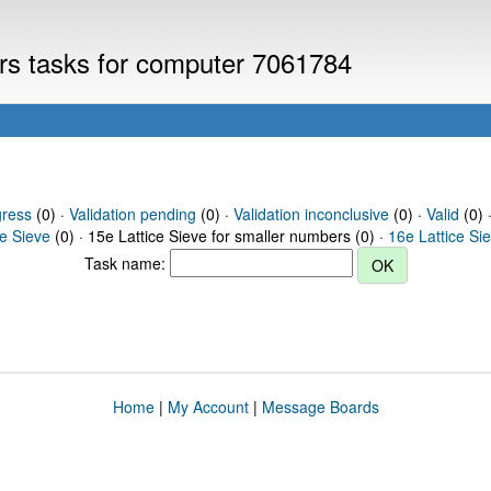
ers tasks for computer 7061784
gress
(0) ·
Validation pending
(0) ·
Validation inconclusive
(0) ·
Valid
(0) 
ce Sieve
(0) · 15e Lattice Sieve for smaller numbers (0) ·
16e Lattice Si
Task name:
Home
|
My Account
|
Message Boards