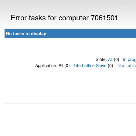
Error tasks for computer 7061501
No tasks to display
State:
All
(0) ·
In pro
Application: All (0) ·
14e Lattice Sieve
(0) ·
15e Latti