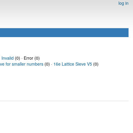
log in
·
Invalid
(0) · Error (0)
eve for smaller numbers
(0) ·
16e Lattice Sieve V5
(0)