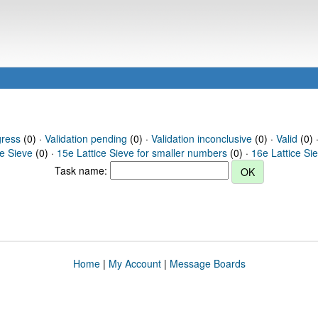
gress
(0) ·
Validation pending
(0) ·
Validation inconclusive
(0) ·
Valid
(0) 
ce Sieve
(0) ·
15e Lattice Sieve for smaller numbers
(0) ·
16e Lattice Si
Task name:
Home
|
My Account
|
Message Boards