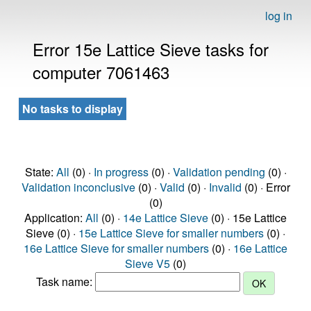
log in
Error 15e Lattice Sieve tasks for
computer 7061463
No tasks to display
State:
All
(0) ·
In progress
(0) ·
Validation pending
(0) ·
Validation inconclusive
(0) ·
Valid
(0) ·
Invalid
(0) · Error
(0)
Application:
All
(0) ·
14e Lattice Sieve
(0) · 15e Lattice
Sieve (0) ·
15e Lattice Sieve for smaller numbers
(0) ·
16e Lattice Sieve for smaller numbers
(0) ·
16e Lattice
Sieve V5
(0)
Task name: