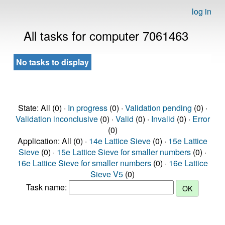
log in
All tasks for computer 7061463
No tasks to display
State: All (0) ·
In progress
(0) ·
Validation pending
(0) ·
Validation inconclusive
(0) ·
Valid
(0) ·
Invalid
(0) ·
Error
(0)
Application: All (0) ·
14e Lattice Sieve
(0) ·
15e Lattice
Sieve
(0) ·
15e Lattice Sieve for smaller numbers
(0) ·
16e Lattice Sieve for smaller numbers
(0) ·
16e Lattice
Sieve V5
(0)
Task name: