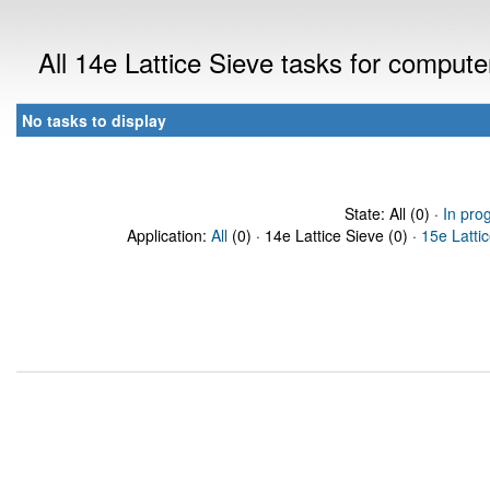
All 14e Lattice Sieve tasks for comput
No tasks to display
State: All (0) ·
In pro
Application:
All
(0) · 14e Lattice Sieve (0) ·
15e Latti