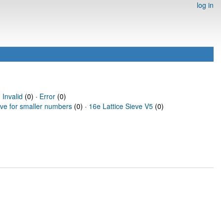
log in
·
Invalid
(0) ·
Error
(0)
eve for smaller numbers
(0) ·
16e Lattice Sieve V5
(0)