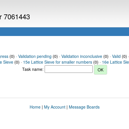
er 7061443
gress
(0) ·
Validation pending
(0) ·
Validation inconclusive
(0) ·
Valid
(0) 
ce Sieve
(0) ·
15e Lattice Sieve for smaller numbers
(0) ·
16e Lattice Si
Task name:
Home
|
My Account
|
Message Boards