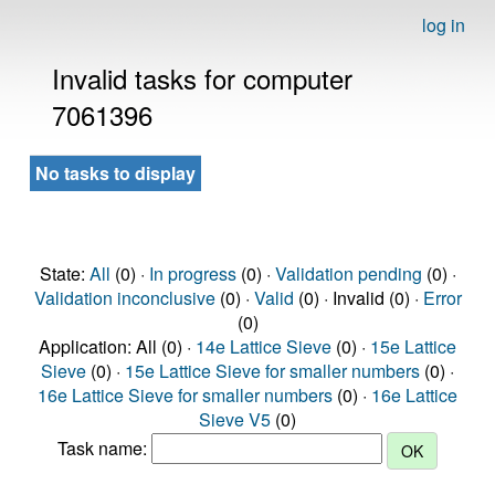
log in
Invalid tasks for computer
7061396
No tasks to display
State:
All
(0) ·
In progress
(0) ·
Validation pending
(0) ·
Validation inconclusive
(0) ·
Valid
(0) · Invalid (0) ·
Error
(0)
Application: All (0) ·
14e Lattice Sieve
(0) ·
15e Lattice
Sieve
(0) ·
15e Lattice Sieve for smaller numbers
(0) ·
16e Lattice Sieve for smaller numbers
(0) ·
16e Lattice
Sieve V5
(0)
Task name: