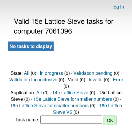
log in
Valid 15e Lattice Sieve tasks for
computer 7061396
No tasks to display
State:
All
(0) ·
In progress
(0) ·
Validation pending
(0) ·
Validation inconclusive
(0) · Valid (0) ·
Invalid
(0) ·
Error
(0)
Application:
All
(0) ·
14e Lattice Sieve
(0) · 15e Lattice
Sieve (0) ·
15e Lattice Sieve for smaller numbers
(0) ·
16e Lattice Sieve for smaller numbers
(0) ·
16e Lattice
Sieve V5
(0)
Task name: