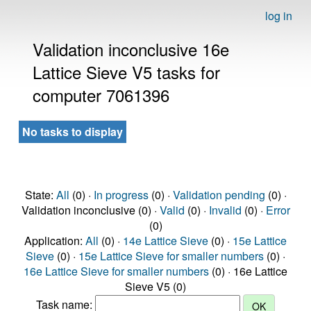
log in
Validation inconclusive 16e
Lattice Sieve V5 tasks for
computer 7061396
No tasks to display
State:
All
(0) ·
In progress
(0) ·
Validation pending
(0) ·
Validation inconclusive (0) ·
Valid
(0) ·
Invalid
(0) ·
Error
(0)
Application:
All
(0) ·
14e Lattice Sieve
(0) ·
15e Lattice
Sieve
(0) ·
15e Lattice Sieve for smaller numbers
(0) ·
16e Lattice Sieve for smaller numbers
(0) · 16e Lattice
Sieve V5 (0)
Task name: