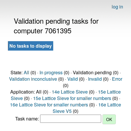
log in
Validation pending tasks for
computer 7061395
No tasks to display
State:
All
(0) ·
In progress
(0) · Validation pending (0) ·
Validation inconclusive
(0) ·
Valid
(0) ·
Invalid
(0) ·
Error
(0)
Application: All (0) ·
14e Lattice Sieve
(0) ·
15e Lattice
Sieve
(0) ·
15e Lattice Sieve for smaller numbers
(0) ·
16e Lattice Sieve for smaller numbers
(0) ·
16e Lattice
Sieve V5
(0)
Task name: