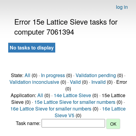
log in
Error 15e Lattice Sieve tasks for
computer 7061394
No tasks to display
State:
All
(0) ·
In progress
(0) ·
Validation pending
(0) ·
Validation inconclusive
(0) ·
Valid
(0) ·
Invalid
(0) · Error
(0)
Application:
All
(0) ·
14e Lattice Sieve
(0) · 15e Lattice
Sieve (0) ·
15e Lattice Sieve for smaller numbers
(0) ·
16e Lattice Sieve for smaller numbers
(0) ·
16e Lattice
Sieve V5
(0)
Task name: