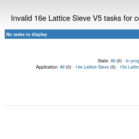
Invalid 16e Lattice Sieve V5 tasks for
No tasks to display
State:
All
(0) ·
In pro
Application:
All
(0) ·
14e Lattice Sieve
(0) ·
15e Latti