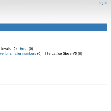
log in
 Invalid (0) ·
Error
(0)
eve for smaller numbers
(0) · 16e Lattice Sieve V5 (0)