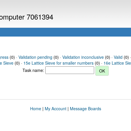
 computer 7061394
gress
(0) ·
Validation pending
(0) ·
Validation inconclusive
(0) ·
Valid
(0) ·
ce Sieve
(0) ·
15e Lattice Sieve for smaller numbers
(0) ·
16e Lattice Si
Task name:
Home
|
My Account
|
Message Boards