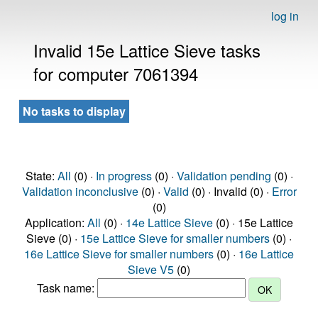
log in
Invalid 15e Lattice Sieve tasks
for computer 7061394
No tasks to display
State:
All
(0) ·
In progress
(0) ·
Validation pending
(0) ·
Validation inconclusive
(0) ·
Valid
(0) · Invalid (0) ·
Error
(0)
Application:
All
(0) ·
14e Lattice Sieve
(0) · 15e Lattice
Sieve (0) ·
15e Lattice Sieve for smaller numbers
(0) ·
16e Lattice Sieve for smaller numbers
(0) ·
16e Lattice
Sieve V5
(0)
Task name: