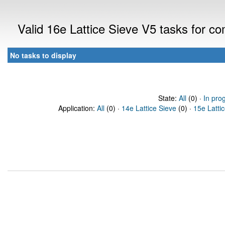
Valid 16e Lattice Sieve V5 tasks for 
No tasks to display
State:
All
(0) ·
In pro
Application:
All
(0) ·
14e Lattice Sieve
(0) ·
15e Latti