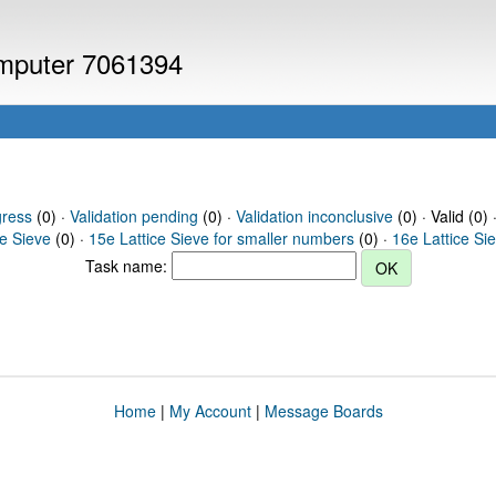
computer 7061394
gress
(0) ·
Validation pending
(0) ·
Validation inconclusive
(0) · Valid (0) 
ce Sieve
(0) ·
15e Lattice Sieve for smaller numbers
(0) ·
16e Lattice Si
Task name:
Home
|
My Account
|
Message Boards