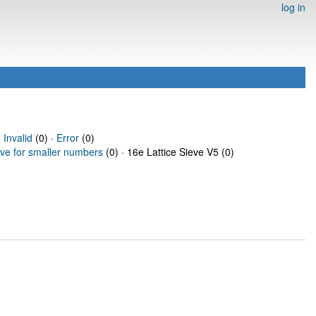
log in
·
Invalid
(0) ·
Error
(0)
eve for smaller numbers
(0) · 16e Lattice Sieve V5 (0)