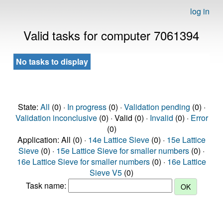
log in
Valid tasks for computer 7061394
No tasks to display
State:
All
(0) ·
In progress
(0) ·
Validation pending
(0) ·
Validation inconclusive
(0) · Valid (0) ·
Invalid
(0) ·
Error
(0)
Application: All (0) ·
14e Lattice Sieve
(0) ·
15e Lattice
Sieve
(0) ·
15e Lattice Sieve for smaller numbers
(0) ·
16e Lattice Sieve for smaller numbers
(0) ·
16e Lattice
Sieve V5
(0)
Task name: