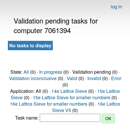
log in
Validation pending tasks for
computer 7061394
No tasks to display
State:
All
(0) ·
In progress
(0) · Validation pending (0) ·
Validation inconclusive
(0) ·
Valid
(0) ·
Invalid
(0) ·
Error
(0)
Application: All (0) ·
14e Lattice Sieve
(0) ·
15e Lattice
Sieve
(0) ·
15e Lattice Sieve for smaller numbers
(0) ·
16e Lattice Sieve for smaller numbers
(0) ·
16e Lattice
Sieve V5
(0)
Task name: