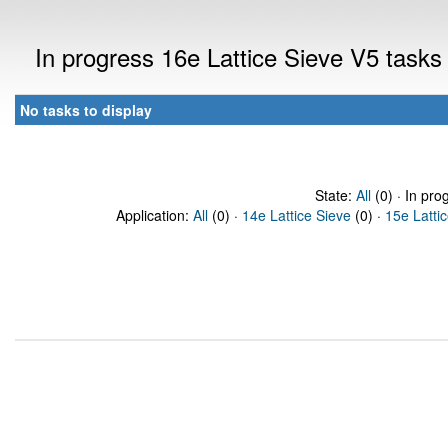
In progress 16e Lattice Sieve V5 task
No tasks to display
State:
All
(0) · In pro
Application:
All
(0) ·
14e Lattice Sieve
(0) ·
15e Latti