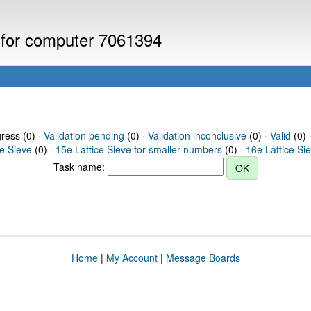
s for computer 7061394
gress (0) ·
Validation pending
(0) ·
Validation inconclusive
(0) ·
Valid
(0) 
ce Sieve
(0) ·
15e Lattice Sieve for smaller numbers
(0) ·
16e Lattice Si
Task name:
Home
|
My Account
|
Message Boards