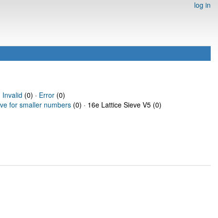
log in
·
Invalid
(0) ·
Error
(0)
eve for smaller numbers
(0) · 16e Lattice Sieve V5 (0)