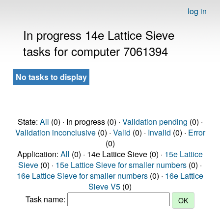
log in
In progress 14e Lattice Sieve
tasks for computer 7061394
No tasks to display
State:
All
(0) · In progress (0) ·
Validation pending
(0) ·
Validation inconclusive
(0) ·
Valid
(0) ·
Invalid
(0) ·
Error
(0)
Application:
All
(0) · 14e Lattice Sieve (0) ·
15e Lattice
Sieve
(0) ·
15e Lattice Sieve for smaller numbers
(0) ·
16e Lattice Sieve for smaller numbers
(0) ·
16e Lattice
Sieve V5
(0)
Task name: