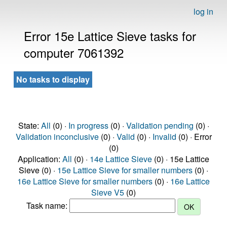
log in
Error 15e Lattice Sieve tasks for
computer 7061392
No tasks to display
State:
All
(0) ·
In progress
(0) ·
Validation pending
(0) ·
Validation inconclusive
(0) ·
Valid
(0) ·
Invalid
(0) · Error
(0)
Application:
All
(0) ·
14e Lattice Sieve
(0) · 15e Lattice
Sieve (0) ·
15e Lattice Sieve for smaller numbers
(0) ·
16e Lattice Sieve for smaller numbers
(0) ·
16e Lattice
Sieve V5
(0)
Task name: