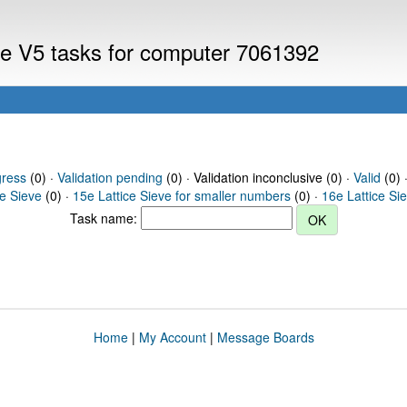
eve V5 tasks for computer 7061392
gress
(0) ·
Validation pending
(0) · Validation inconclusive (0) ·
Valid
(0) 
ce Sieve
(0) ·
15e Lattice Sieve for smaller numbers
(0) ·
16e Lattice Si
Task name:
Home
|
My Account
|
Message Boards