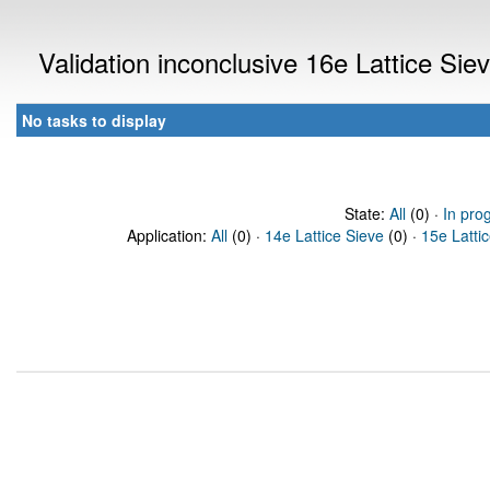
Validation inconclusive 16e Lattice Si
No tasks to display
State:
All
(0) ·
In pro
Application:
All
(0) ·
14e Lattice Sieve
(0) ·
15e Latti