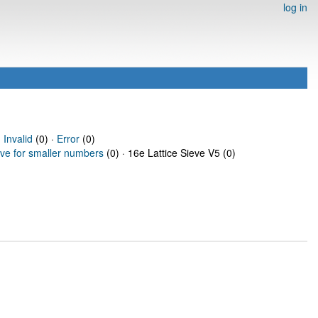
log in
·
Invalid
(0) ·
Error
(0)
eve for smaller numbers
(0) · 16e Lattice Sieve V5 (0)