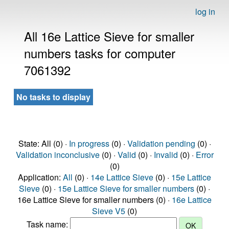
log in
All 16e Lattice Sieve for smaller
numbers tasks for computer
7061392
No tasks to display
State: All (0) ·
In progress
(0) ·
Validation pending
(0) ·
Validation inconclusive
(0) ·
Valid
(0) ·
Invalid
(0) ·
Error
(0)
Application:
All
(0) ·
14e Lattice Sieve
(0) ·
15e Lattice
Sieve
(0) ·
15e Lattice Sieve for smaller numbers
(0) ·
16e Lattice Sieve for smaller numbers (0) ·
16e Lattice
Sieve V5
(0)
Task name: