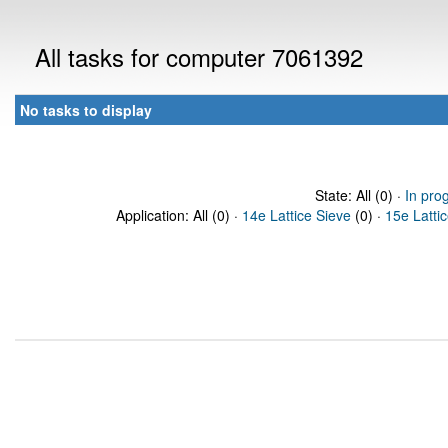
All tasks for computer 7061392
No tasks to display
State: All (0) ·
In pro
Application: All (0) ·
14e Lattice Sieve
(0) ·
15e Latti