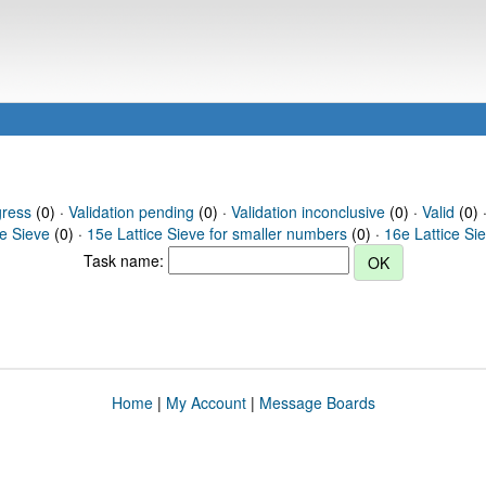
gress
(0) ·
Validation pending
(0) ·
Validation inconclusive
(0) ·
Valid
(0) 
ce Sieve
(0) ·
15e Lattice Sieve for smaller numbers
(0) ·
16e Lattice Si
Task name:
Home
|
My Account
|
Message Boards