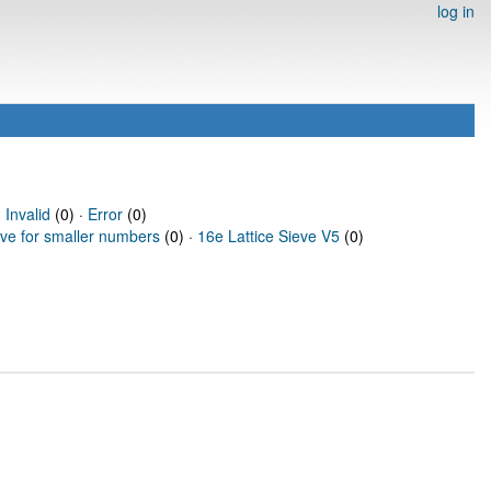
log in
·
Invalid
(0) ·
Error
(0)
eve for smaller numbers
(0) ·
16e Lattice Sieve V5
(0)